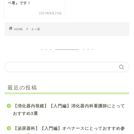
ペ看』です！
2021年8月25日
HOME
オペ看
【手術看護】【入門編】
最近の投稿
初心者オペナース向け参
考書のおすすめ4選
【消化器内視鏡】【入門編】消化器内科看護師にとって
【手術看護】【中級編】
おすすめ3選
スキルアップしたいオペ
ナースにおすすめ参考書5
【泌尿器科】【入門編】オペナースにとっておすすめ参
選