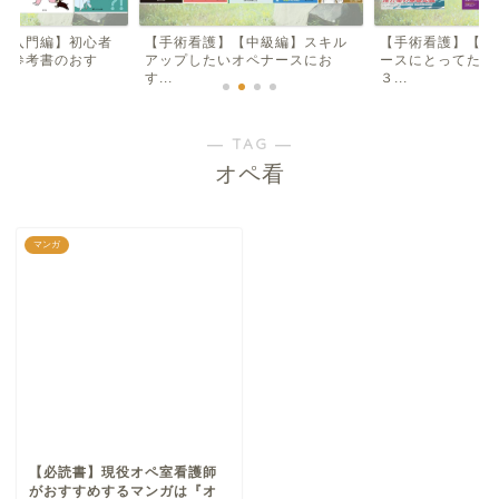
【入門編】初心者
【手術看護】【中級編】スキル
【手術看護】【入
け参考書のおす
アップしたいオペナースにお
ースにとってため
す...
３...
― TAG ―
オペ看
マンガ
【必読書】現役オペ室看護師
がおすすめするマンガは『オ