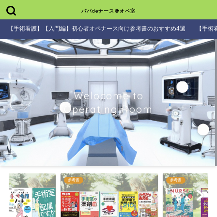
パパdeナース＠オペ室
【手術看護】【入門編】初心者オペナース向け参考書のおすすめ4選
【手術
Welocome to
Operating Room
参考書
参考書