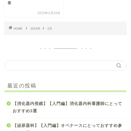
冊
2024年2月26日
HOME
2024年
2月
【手術看護】【入門編】
最近の投稿
初心者オペナース向け参
考書のおすすめ4選
【消化器内視鏡】【入門編】消化器内科看護師にとって
【手術看護】【中級編】
おすすめ3選
スキルアップしたいオペ
ナースにおすすめ参考書5
【泌尿器科】【入門編】オペナースにとっておすすめ参
選