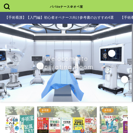
パパdeナース＠オペ室
【手術看護】【入門編】初心者オペナース向け参考書のおすすめ4選
【手術
Welocome to
Operating Room
参考書
参考書