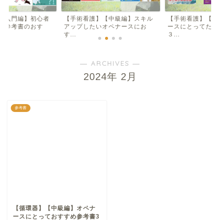
【入門編】初心者
【手術看護】【中級編】スキル
【手術看護】【入
け参考書のおす
アップしたいオペナースにお
ースにとってため
す...
３...
― ARCHIVES ―
2024年 2月
参考書
【循環器】【中級編】オペナ
ースにとっておすすめ参考書3