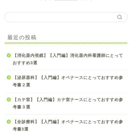
【手術看護】【入門編】
最近の投稿
初心者オペナース向け参
考書のおすすめ4選
【消化器内視鏡】【入門編】消化器内科看護師にとって
【手術看護】【中級編】
おすすめ3選
スキルアップしたいオペ
ナースにおすすめ参考書5
【泌尿器科】【入門編】オペナースにとっておすすめ参
選
考書２選
【手術看護】【入門編】
【カテ室】【入門編】カテ室ナースにとっておすすめ参
オペナースにとってため
になる雑誌３選！！
考書３選
【全診療科】【入門編】オペナースにとっておすすめ参
【必読書】現役オペ室看
護師がおすすめするマン
考書3選