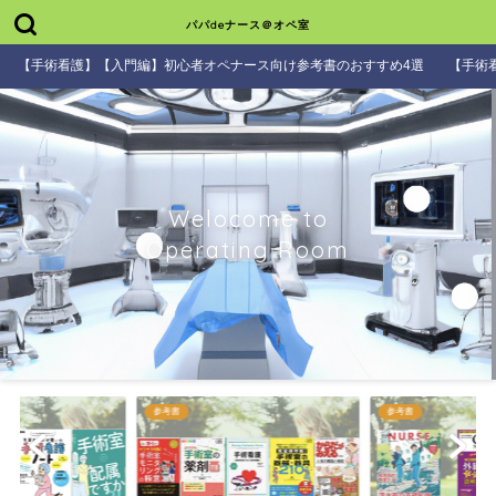
パパdeナース＠オペ室
【手術看護】【入門編】初心者オペナース向け参考書のおすすめ4選
【手術
Welocome to
Operating Room
参考書
参考書