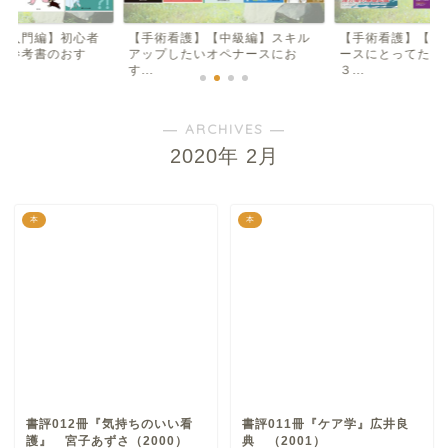
【入門編】初心者
【手術看護】【中級編】スキル
【手術看護】【入
け参考書のおす
アップしたいオペナースにお
ースにとってため
す...
３...
― ARCHIVES ―
2020年 2月
本
本
書評012冊『気持ちのいい看
書評011冊『ケア学』広井良
護』 宮子あずさ（2000）
典 （2001）