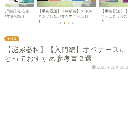
【入門編】初心者
【手術看護】【中級編】スキル
【手術看護】【入
け参考書のおす
アップしたいオペナースにお
ースにとってため
す...
３...
参考書
【泌尿器科】【入門編】オペナースに
とっておすすめ参考書２選
2025年10月20日