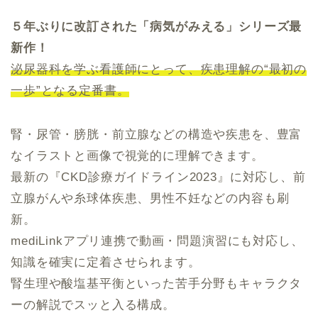
５年ぶりに改訂された「病気がみえる」シリーズ最
新作！
泌尿器科を学ぶ看護師にとって、疾患理解の“最初の
一歩”となる定番書。
腎・尿管・膀胱・前立腺などの構造や疾患を、豊富
なイラストと画像で視覚的に理解できます。
最新の『CKD診療ガイドライン2023』に対応し、前
立腺がんや糸球体疾患、男性不妊などの内容も刷
新。
mediLinkアプリ連携で動画・問題演習にも対応し、
知識を確実に定着させられます。
腎生理や酸塩基平衡といった苦手分野もキャラクタ
ーの解説でスッと入る構成。