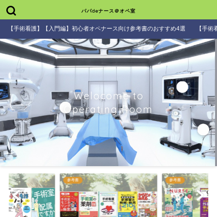
パパdeナース＠オペ室
【手術看護】【入門編】初心者オペナース向け参考書のおすすめ4選
【手術
Welocome to
Operating Room
参考書
参考書