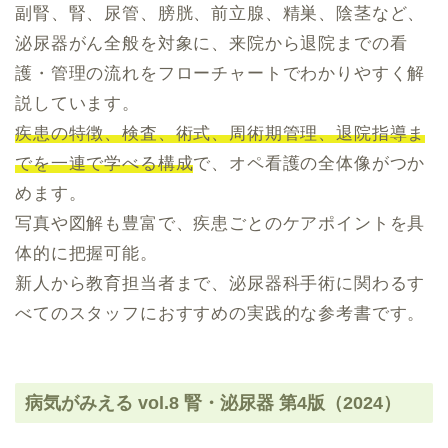
副腎、腎、尿管、膀胱、前立腺、精巣、陰茎など、
泌尿器がん全般を対象に、来院から退院までの看
護・管理の流れをフローチャートでわかりやすく解
説しています。
疾患の特徴、検査、術式、周術期管理、退院指導ま
でを一連で学べる構成
で、オペ看護の全体像がつか
めます。
写真や図解も豊富で、疾患ごとのケアポイントを具
体的に把握可能。
新人から教育担当者まで、泌尿器科手術に関わるす
べてのスタッフにおすすめの実践的な参考書です。
病気がみえる vol.8 腎・泌尿器 第4版（2024）