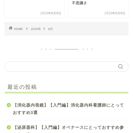
不思議さ
2020年8月8日
2020年8月8日
HOME
2020年
8月
【手術看護】【入門編】
最近の投稿
初心者オペナース向け参
考書のおすすめ4選
【消化器内視鏡】【入門編】消化器内科看護師にとって
【手術看護】【中級編】
おすすめ3選
スキルアップしたいオペ
ナースにおすすめ参考書5
【泌尿器科】【入門編】オペナースにとっておすすめ参
選