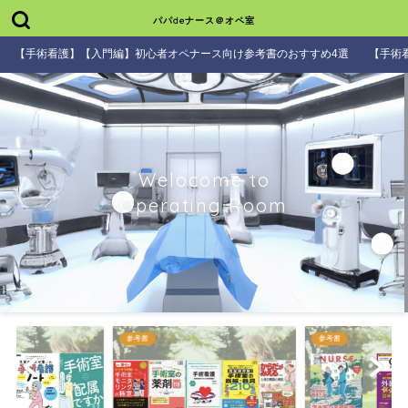
パパdeナース＠オペ室
【手術看護】【入門編】初心者オペナース向け参考書のおすすめ4選
【手術
Welocome to
Operating Room
参考書
参考書