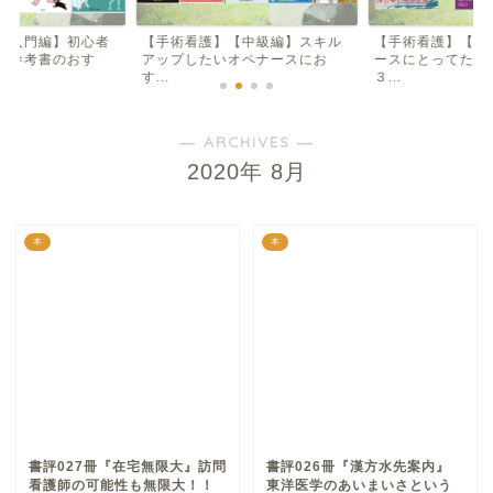
【入門編】初心者
【手術看護】【中級編】スキル
【手術看護】【入
け参考書のおす
アップしたいオペナースにお
ースにとってため
す...
３...
― ARCHIVES ―
2020年 8月
本
本
書評027冊『在宅無限大』訪問
書評026冊『漢方水先案内』
看護師の可能性も無限大！！
東洋医学のあいまいさという