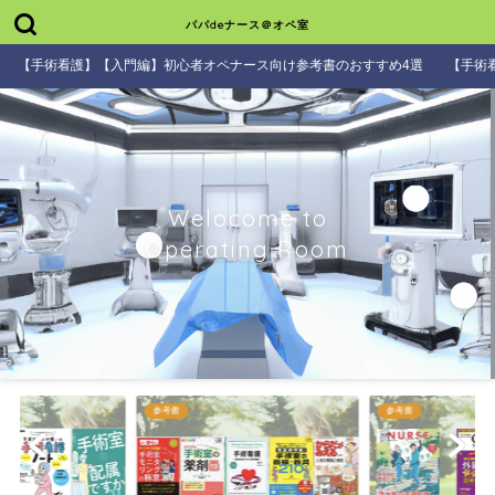
パパdeナース＠オペ室
【手術看護】【入門編】初心者オペナース向け参考書のおすすめ4選
【手術
Welocome to
Operating Room
参考書
参考書