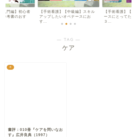
【入門編】初心者
【手術看護】【中級編】スキル
【手術看護】【入
け参考書のおす
アップしたいオペナースにお
ースにとってため
す...
３...
― TAG ―
ケア
本
書評：010冊『ケアを問いなお
す』広井良典（1997）