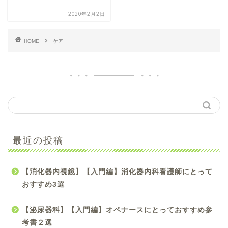
2020年2月2日
HOME
ケア
【手術看護】【入門編】
最近の投稿
初心者オペナース向け参
考書のおすすめ4選
【消化器内視鏡】【入門編】消化器内科看護師にとって
【手術看護】【中級編】
おすすめ3選
スキルアップしたいオペ
ナースにおすすめ参考書5
【泌尿器科】【入門編】オペナースにとっておすすめ参
選
考書２選