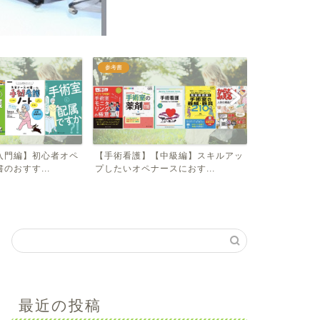
参考書
参考書
者オペ
【手術看護】【中級編】スキルアッ
【手術看護】【入門編】オ
プしたいオペナースにおす...
にとってためになる雑誌３..
最近の投稿