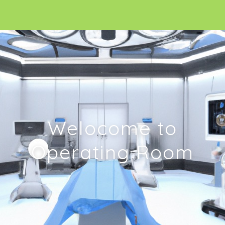
Welocome to
Operating Room