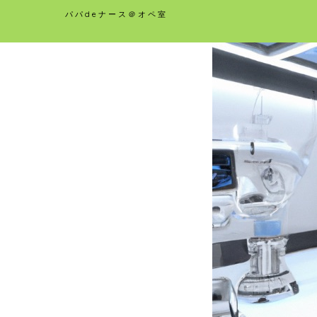
パパdeナース＠オペ室