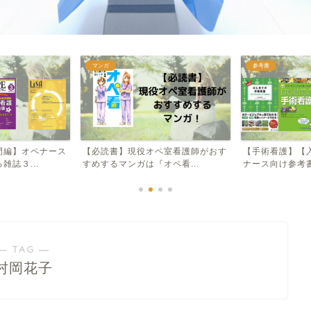
マンガ
参考書
ース
【必読書】現役オペ室看護師がおす
【手術看護】【入門編】初心
すめするマンガは『オペ看...
ナース向け参考書のおすす...
― TAG ―
村岡花子