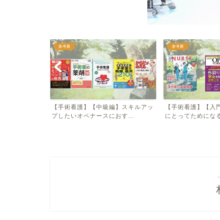
参考書
参考書
ペ
【手術看護】【中級編】スキルアッ
【手術看護】【入門編】オペナ
プしたいオペナースにおす...
にとってためになる雑誌３...