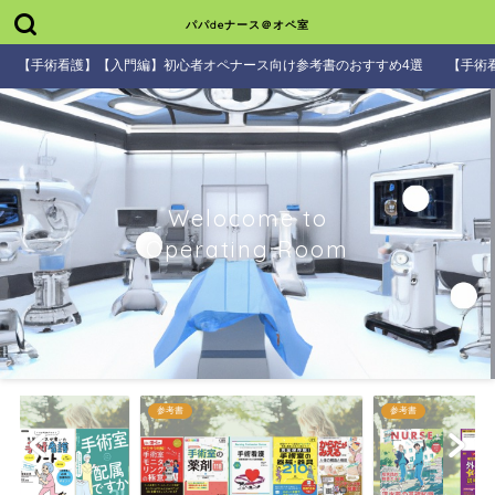
パパdeナース＠オペ室
【手術看護】【入門編】初心者オペナース向け参考書のおすすめ4選
【手術
Welocome to
Operating Room
参考書
参考書