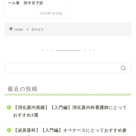
ール著 田中京子訳
2020年1月30日
HOME
田中京子
【手術看護】【入門編】
最近の投稿
初心者オペナース向け参
考書のおすすめ4選
【消化器内視鏡】【入門編】消化器内科看護師にとって
【手術看護】【中級編】
おすすめ3選
スキルアップしたいオペ
ナースにおすすめ参考書5
【泌尿器科】【入門編】オペナースにとっておすすめ参
選