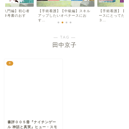
【入門編】初心者
【手術看護】【中級編】スキル
【手術看護】【入
け参考書のおす
アップしたいオペナースにお
ースにとってため
す...
３...
― TAG ―
田中京子
本
書評００５冊『ナイチンゲー
ル 神話と真実』ヒュー・スモ