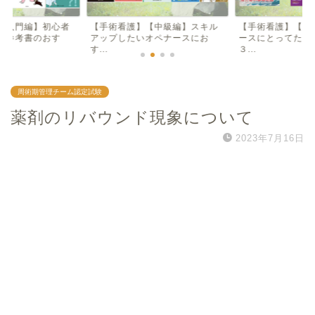
【入門編】初心者
【手術看護】【中級編】スキル
【手術看護】【入
け参考書のおす
アップしたいオペナースにお
ースにとってため
す...
３...
周術期管理チーム認定試験
薬剤のリバウンド現象について
2023年7月16日