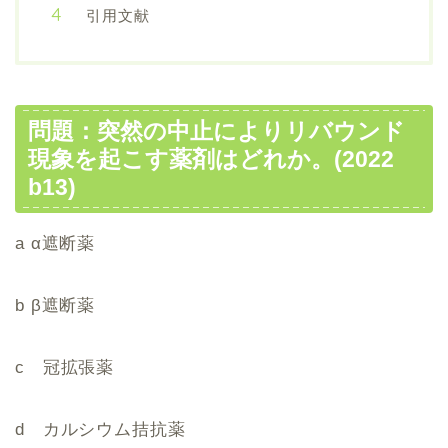
引用文献
問題：突然の中止によりリバウンド
現象を起こす薬剤はどれか。(2022
b13)
a α遮断薬
b β遮断薬
c 冠拡張薬
d カルシウム拮抗薬