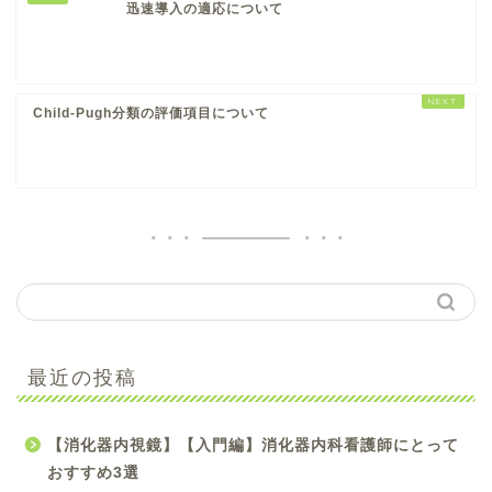
迅速導入の適応について
Child-Pugh分類の評価項目について
【手術看護】【入門編】
最近の投稿
初心者オペナース向け参
考書のおすすめ4選
【消化器内視鏡】【入門編】消化器内科看護師にとって
【手術看護】【中級編】
おすすめ3選
スキルアップしたいオペ