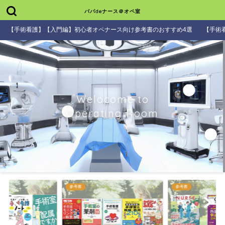
パパdeナース＠オペ室
【手術看護】【入門編】初心者オペナース向け参考書のおすすめ4選
【手術
Welocome to
Operating Room
参考書
参考書