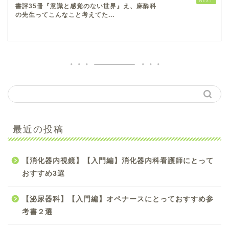
書評35冊『意識と感覚のない世界』え、麻酔科
の先生ってこんなこと考えてた...
【手術看護】【入門編】
最近の投稿
初心者オペナース向け参
考書のおすすめ4選
【消化器内視鏡】【入門編】消化器内科看護師にとって
【手術看護】【中級編】
おすすめ3選
スキルアップしたいオペ
ナースにおすすめ参考書5
【泌尿器科】【入門編】オペナースにとっておすすめ参
選
考書２選