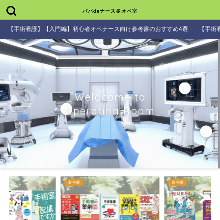
パパdeナース＠オペ室
【手術看護】【入門編】初心者オペナース向け参考書のおすすめ4選
【手術
Welocome to
Operating Room
参考書
参考書