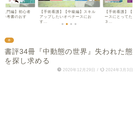
【入門編】初心者
【手術看護】【中級編】スキル
【手術看護】【入
け参考書のおす
アップしたいオペナースにお
ースにとってため
す...
３...
本
書評34冊『中動態の世界』失われた態
を探し求める
2020年12月29日
/
2024年3月3日