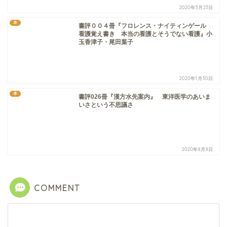
2020年3月23日
本
書評００４冊『フロレンス・ナイティンゲール
看護覚え書き 本当の看護とそうでない看護』小
玉香津子・尾田葉子
2020年1月30日
本
書評026冊『漢方水先案内』 東洋医学のあいま
いさという不思議さ
2020年8月8日
COMMENT