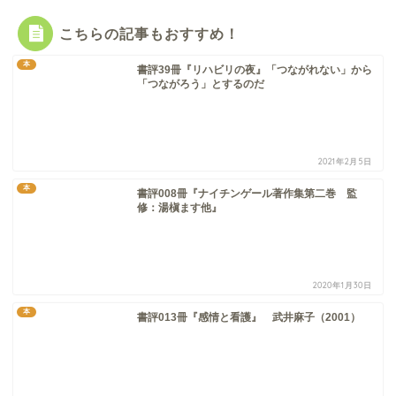
こちらの記事もおすすめ！
本
書評39冊『リハビリの夜』「つながれない」から
「つながろう」とするのだ
2021年2月5日
本
書評008冊『ナイチンゲール著作集第二巻 監
修：湯槇ます他』
2020年1月30日
本
書評013冊『感情と看護』 武井麻子（2001）