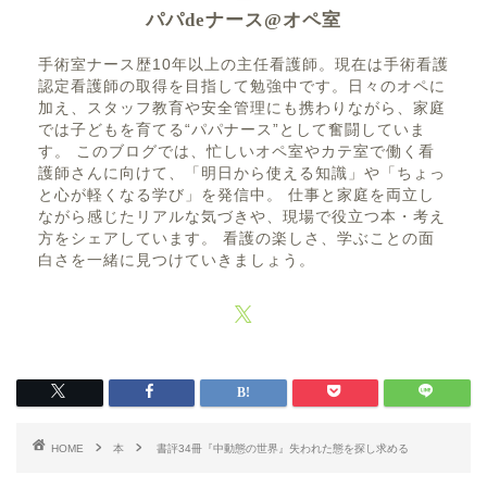
パパdeナース@オペ室
手術室ナース歴10年以上の主任看護師。現在は手術看護
認定看護師の取得を目指して勉強中です。日々のオペに
加え、スタッフ教育や安全管理にも携わりながら、家庭
では子どもを育てる“パパナース”として奮闘していま
す。 このブログでは、忙しいオペ室やカテ室で働く看
護師さんに向けて、「明日から使える知識」や「ちょっ
と心が軽くなる学び」を発信中。 仕事と家庭を両立し
ながら感じたリアルな気づきや、現場で役立つ本・考え
方をシェアしています。 看護の楽しさ、学ぶことの面
白さを一緒に見つけていきましょう。
HOME
本
書評34冊『中動態の世界』失われた態を探し求める