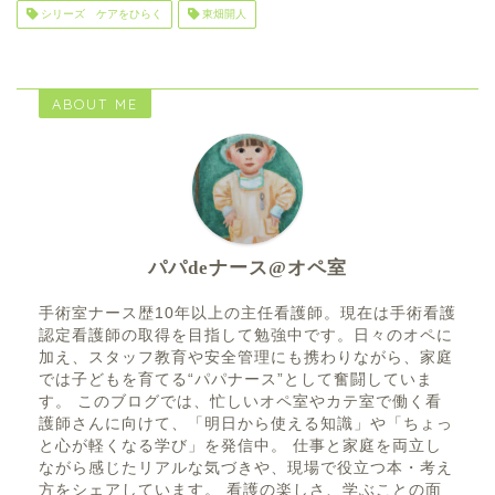
シリーズ ケアをひらく
東畑開人
ABOUT ME
パパdeナース@オペ室
手術室ナース歴10年以上の主任看護師。現在は手術看護
認定看護師の取得を目指して勉強中です。日々のオペに
加え、スタッフ教育や安全管理にも携わりながら、家庭
では子どもを育てる“パパナース”として奮闘していま
す。 このブログでは、忙しいオペ室やカテ室で働く看
護師さんに向けて、「明日から使える知識」や「ちょっ
と心が軽くなる学び」を発信中。 仕事と家庭を両立し
ながら感じたリアルな気づきや、現場で役立つ本・考え
方をシェアしています。 看護の楽しさ、学ぶことの面