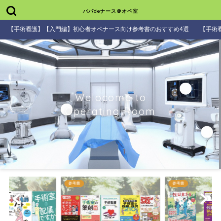
パパdeナース＠オペ室
【手術看護】【入門編】初心者オペナース向け参考書のおすすめ4選
【手術
Welocome to
Operating Room
参考書
参考書