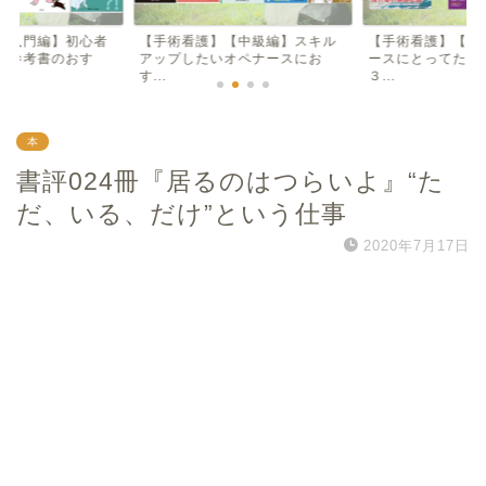
【入門編】初心者
【手術看護】【中級編】スキル
【手術看護】【入
け参考書のおす
アップしたいオペナースにお
ースにとってため
す...
３...
本
書評024冊『居るのはつらいよ』“た
だ、いる、だけ”という仕事
2020年7月17日