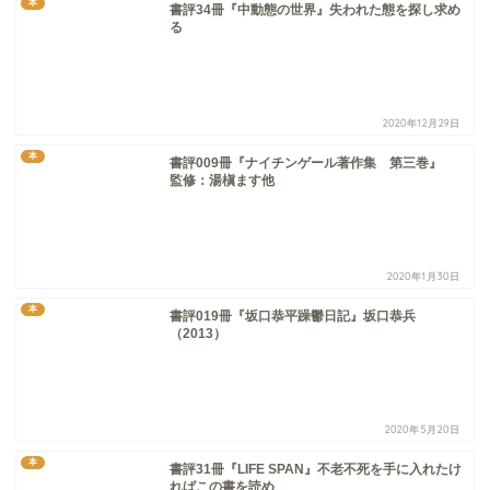
本
書評34冊『中動態の世界』失われた態を探し求め
る
2020年12月29日
本
書評009冊『ナイチンゲール著作集 第三巻』
監修：湯槇ます他
2020年1月30日
本
書評019冊『坂口恭平躁鬱日記』坂口恭兵
（2013）
2020年5月20日
本
書評31冊『LIFE SPAN』不老不死を手に入れたけ
ればこの書を読め