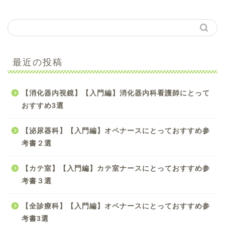
【手術看護】【入門編】
最近の投稿
初心者オペナース向け参
考書のおすすめ4選
【消化器内視鏡】【入門編】消化器内科看護師にとって
【手術看護】【中級編】
おすすめ3選
スキルアップしたいオペ
ナースにおすすめ参考書5
【泌尿器科】【入門編】オペナースにとっておすすめ参
選
考書２選
【手術看護】【入門編】
【カテ室】【入門編】カテ室ナースにとっておすすめ参
オペナースにとってため
になる雑誌３選！！
考書３選
【全診療科】【入門編】オペナースにとっておすすめ参
【必読書】現役オペ室看
護師がおすすめするマン
考書3選