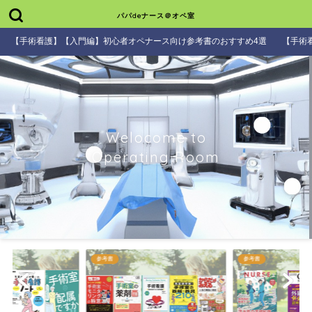
パパdeナース＠オペ室
【手術看護】【入門編】初心者オペナース向け参考書のおすすめ4選
【手術
Welocome to
Operating Room
参考書
参考書