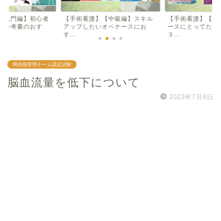
【入門編】初心者
【手術看護】【中級編】スキル
【手術看護】【入
け参考書のおす
アップしたいオペナースにお
ースにとってため
す...
３...
周術期管理チーム認定試験
脳血流量を低下について
2023年7月8日