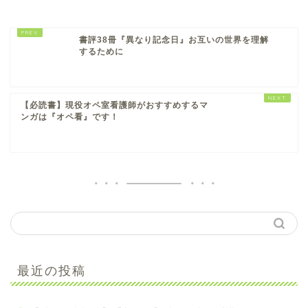
書評38冊『異なり記念日』お互いの世界を理解
するために
【必読書】現役オペ室看護師がおすすめするマ
ンガは『オペ看』です！
【手術看護】【入門編】
最近の投稿
初心者オペナース向け参
考書のおすすめ4選