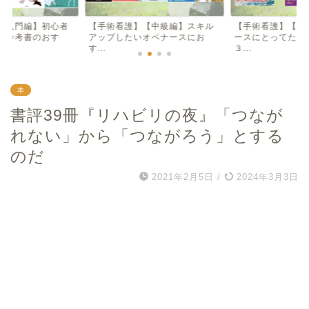
【入門編】初心者
【手術看護】【中級編】スキル
【手術看護】【入
け参考書のおす
アップしたいオペナースにお
ースにとってため
す...
３...
本
書評39冊『リハビリの夜』「つなが
れない」から「つながろう」とする
のだ
2021年2月5日
/
2024年3月3日