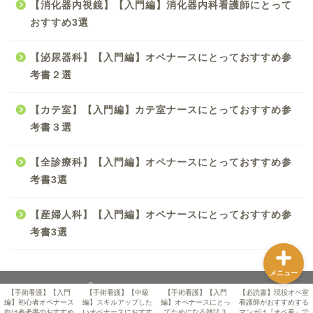
【消化器内視鏡】【入門編】消化器内科看護師にとって
【手術看護】【中級編】
おすすめ3選
スキルアップしたいオペ
ナースにおすすめ参考書5
【泌尿器科】【入門編】オペナースにとっておすすめ参
選
考書２選
【手術看護】【入門編】
【カテ室】【入門編】カテ室ナースにとっておすすめ参
オペナースにとってため
になる雑誌３選！！
考書３選
【全診療科】【入門編】オペナースにとっておすすめ参
【必読書】現役オペ室看
護師がおすすめするマン
考書3選
ガは『オペ看』です！
【産婦人科】【入門編】オペナースにとっておすすめ参
考書3選
メニュー
2020–2026 パパdeナース＠オペ室
【手術看護】【入門
【手術看護】【中級
【手術看護】【入門
【必読書】現役オペ室
編】初心者オペナース
編】スキルアップした
編】オペナースにとっ
看護師がおすすめする
向け参考書のおすすめ
いオペナースにおすす
てためになる雑誌３
マンガは『オペ看』で