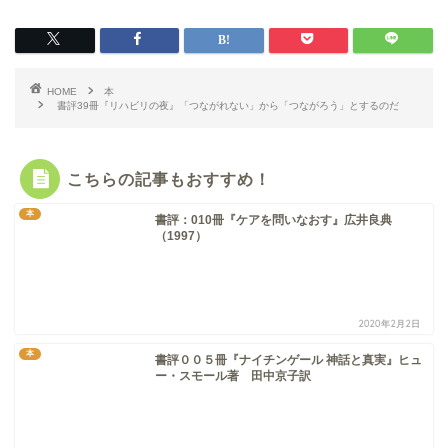
HOME
本
書評39冊『リハビリの夜』「つながれない」から「つながろう」とするのだ
こちらの記事もおすすめ！
本
書評：010冊『ケアを問いなおす』広井良典
（1997）
2020年2月2日
本
書評００５冊『ナイチンゲール 神話と真実』ヒュ
ー・スモール著 田中京子訳