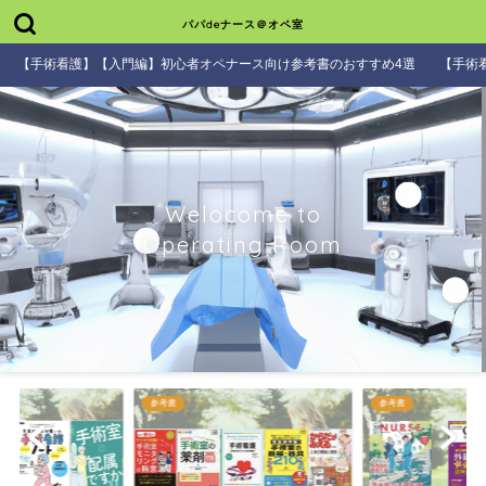
パパdeナース＠オペ室
【手術看護】【入門編】初心者オペナース向け参考書のおすすめ4選
【手術
Welocome to
Operating Room
参考書
参考書